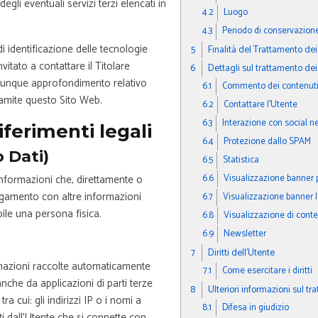
egli eventuali servizi terzi elencati in
4.2
Luogo
4.3
Periodo di conservazion
di identificazione delle tecnologie
5
Finalità del Trattamento dei 
vitato a contattare il Titolare
6
Dettagli sul trattamento dei
lunque approfondimento relativo
6.1
Commento dei contenut
tramite questo Sito Web.
6.2
Contattare l’Utente
6.3
Interazione con social n
iferimenti legali
6.4
Protezione dallo SPAM
o Dati)
6.5
Statistica
 informazioni che, direttamente o
6.6
Visualizzazione banner p
egamento con altre informazioni
6.7
Visualizzazione banner l
bile una persona fisica.
6.8
Visualizzazione di conte
6.9
Newsletter
7
Diritti dell’Utente
ormazioni raccolte automaticamente
7.1
Come esercitare i diritti
nche da applicazioni di parti terze
8
Ulteriori informazioni sul tr
ra cui: gli indirizzi IP o i nomi a
8.1
Difesa in giudizio
i dall’Utente che si connette con