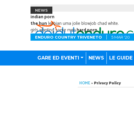
NEWS
indian porn
the hun
lesbian uma jolie blowjob chad white.
girls wanting some men.
hard porn
ENDURO COUNTRY TRIVENETO
5 MAR '20
GARE ED EVENTI
NEWS
LE GUIDE
HOME
»
Privacy Policy