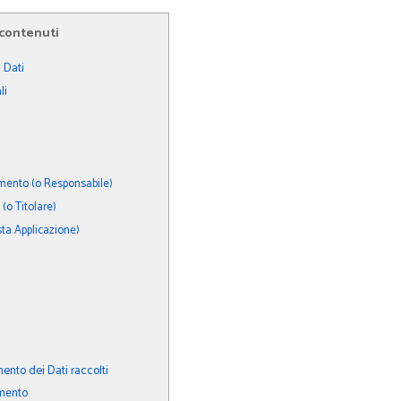
 contenuti
 Dati
li
mento (o Responsabile)
(o Titolare)
ta Applicazione)
ento dei Dati raccolti
amento