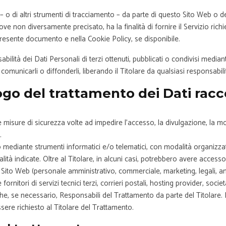
– o di altri strumenti di tracciamento – da parte di questo Sito Web o dei t
ove non diversamente precisato, ha la finalità di fornire il Servizio richie
l presente documento e nella Cookie Policy, se disponibile.
bilità dei Dati Personali di terzi ottenuti, pubblicati o condivisi medi
i comunicarli o diffonderli, liberando il Titolare da qualsiasi responsabili
ogo del trattamento dei Dati racco
e misure di sicurezza volte ad impedire l’accesso, la divulgazione, la m
.
o mediante strumenti informatici e/o telematici, con modalità organizza
alità indicate. Oltre al Titolare, in alcuni casi, potrebbero avere accesso 
 Sito Web (personale amministrativo, commerciale, marketing, legali, am
ornitori di servizi tecnici terzi, corrieri postali, hosting provider, soci
, se necessario, Responsabili del Trattamento da parte del Titolare. 
ere richiesto al Titolare del Trattamento.