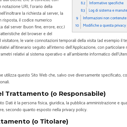
8.2
Informative specifiche
in notazione URI, l’orario della
8.3
Log di sistema e manut
ell’inoltrare la richiesta al server, la
9
Informazioni non contenute 
n risposta, il codice numerico
10
Modifiche a questa privacy 
ta dal server (buon fine, errore, ecc.)
ratteristiche del browser e del
al visitatore, le varie connotazioni temporali della visita (ad esempio i
elativi all’itinerario seguito all’interno dell’Applicazione, con particolar
rametri relativi al sistema operativo e all’ambiente informatico dell’Uten
he utilizza questo Sito Web che, salvo ove diversamente specificato, co
onali.
l Trattamento (o Responsabile)
o Dati è la persona fisica, giuridica, la pubblica amministrazione e quals
are, secondo quanto esposto nella privacy policy.
ttamento (o Titolare)