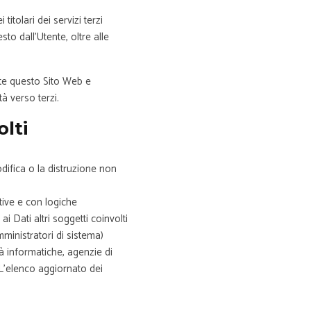
itolari dei servizi terzi
sto dall’Utente, oltre alle
ante questo Sito Web e
tà verso terzi.
lti
odifica o la distruzione non
tive e con logiche
ai Dati altri soggetti coinvolti
ministratori di sistema)
età informatiche, agenzie di
L’elenco aggiornato dei