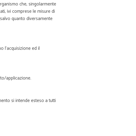
ro organismo che, singolarmente
tati, ivi comprese le misure di
o, salvo quanto diversamente
o l’acquisizione ed il
ito/applicazione.
nto si intende esteso a tutti