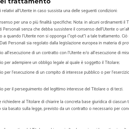
del trattamento
li relativi all’Utente in caso sussista una delle seguenti condizioni:
onsenso per una o più finalità specifiche; Nota: in alcuni ordinamenti il 
ti Personali senza che debba sussistere il consenso dell’Utente o un’alt
ino a quando l’Utente non si opponga (“opt-out”) a tale trattamento. Ciò 
 Dati Personali sia regolato dalla legislazione europea in materia di pro
io all’esecuzione di un contratto con l’Utente e/o all’esecuzione di misu
io per adempiere un obbligo legale al quale è soggetto il Titolare;
o per l’esecuzione di un compito di interesse pubblico o per l’esercizio 
o per il perseguimento del legittimo interesse del Titolare o di terzi.
chiedere al Titolare di chiarire la concreta base giuridica di ciascun 
to sia basato sulla legge, previsto da un contratto o necessario per con