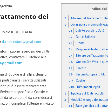
05/2018
Indice dei
Trattamento dei
1
Titolare del Trattamento dei
2
Definizioni e riferimenti lega
2.1
Dati Personali (o Dati)
 Rojale (UD) – ITALIA
2.2
Dati di Utilizzo
:
daidutenduro@gmail.com
2.3
Utente
2.4
Responsabile del Tratta
 informazione, esercizio dei diritti
2.5
Titolare del Trattamento 
tiva, contattare il Titolare alla
2.6
Questo Sito Web (o ques
o@gmail.com
2.7
Servizio
e di Cookie e di altri sistemi di
2.8
Unione Europea (o UE)
arti tramite i servizi utilizzati
2.9
Cookie
eb non può essere tecnicamente
2.10
Riferimenti legali
 riferimento specifico a Cookie e
3
Tipologie di Dati raccolti
ati da terze parti è da considerarsi
4
Modalità e luogo del trattam
mazioni complete, l’Utente è invitato
4.1
Base giuridica del tratt