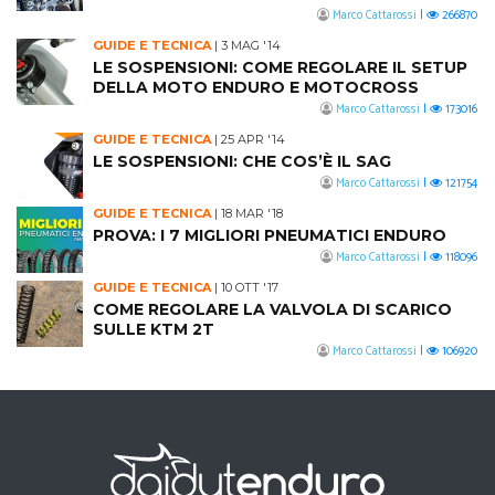
Marco Cattarossi
|
266870
GUIDE E TECNICA
|
3 MAG '14
LE SOSPENSIONI: COME REGOLARE IL SETUP
DELLA MOTO ENDURO E MOTOCROSS
Marco Cattarossi
|
173016
GUIDE E TECNICA
|
25 APR '14
LE SOSPENSIONI: CHE COS’È IL SAG
Marco Cattarossi
|
121754
GUIDE E TECNICA
|
18 MAR '18
PROVA: I 7 MIGLIORI PNEUMATICI ENDURO
Marco Cattarossi
|
118096
GUIDE E TECNICA
|
10 OTT '17
COME REGOLARE LA VALVOLA DI SCARICO
SULLE KTM 2T
Marco Cattarossi
|
106920