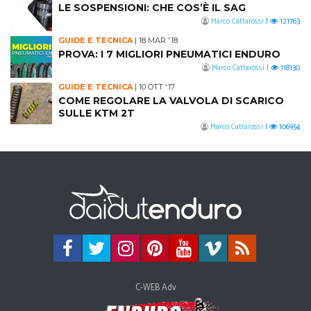
LE SOSPENSIONI: CHE COS’È IL SAG
Marco Cattarossi
|
121763
GUIDE E TECNICA
|
18 MAR '18
PROVA: I 7 MIGLIORI PNEUMATICI ENDURO
Marco Cattarossi
|
118130
GUIDE E TECNICA
|
10 OTT '17
COME REGOLARE LA VALVOLA DI SCARICO
SULLE KTM 2T
Marco Cattarossi
|
106954
C-WEB Adv