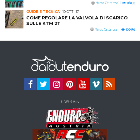
Marco Cattarossi
|
118133
GUIDE E TECNICA
|
10 OTT '17
COME REGOLARE LA VALVOLA DI SCARICO
SULLE KTM 2T
Marco Cattarossi
|
106956
C-WEB Adv