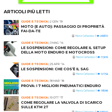
ARTICOLI PIÙ LETTI
GUIDE E TECNICA
|
2 GEN '19
MOTO (E AUTO): PASSAGGIO DI PROPRIETÀ
FAI-DA-TE
Marco Cattarossi
|
266870
GUIDE E TECNICA
|
3 MAG '14
LE SOSPENSIONI: COME REGOLARE IL SETUP
DELLA MOTO ENDURO E MOTOCROSS
Marco Cattarossi
|
173016
GUIDE E TECNICA
|
25 APR '14
LE SOSPENSIONI: CHE COS’È IL SAG
Marco Cattarossi
|
121754
GUIDE E TECNICA
|
18 MAR '18
PROVA: I 7 MIGLIORI PNEUMATICI ENDURO
Marco Cattarossi
|
118096
GUIDE E TECNICA
|
10 OTT '17
COME REGOLARE LA VALVOLA DI SCARICO
SULLE KTM 2T
Marco Cattarossi
|
106920