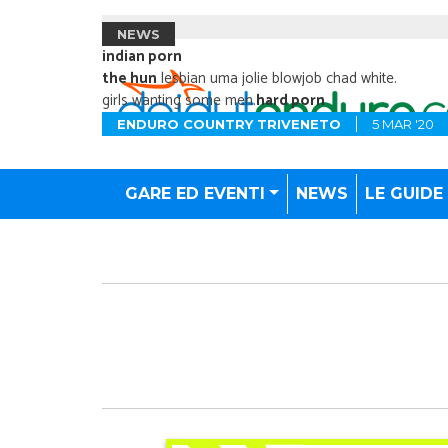
NEWS
indian porn
the hun
lesbian uma jolie blowjob chad white.
girls wanting some men.
hard porn
ENDURO COUNTRY TRIVENETO
5 MAR '20
GARE ED EVENTI
NEWS
LE GUIDE