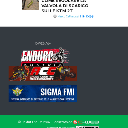
COME REGOLARE LA
VALVOLA DI SCARICO
SULLE KTM 2T
Marco Cattarossi
|
106944
C-WEB Adv
© Daidut Enduro 2026 - Realizzato da
I contenuti tutelati da licenza