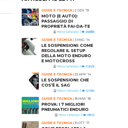
GUIDE E TECNICA
|
2 GEN '19
MOTO (E AUTO):
PASSAGGIO DI
PROPRIETÀ FAI-DA-TE
Marco Cattarossi
|
266889
GUIDE E TECNICA
|
3 MAG '14
LE SOSPENSIONI: COME
REGOLARE IL SETUP
DELLA MOTO ENDURO
E MOTOCROSS
Marco Cattarossi
|
173029
GUIDE E TECNICA
|
25 APR '14
LE SOSPENSIONI: CHE
COS’È IL SAG
Marco Cattarossi
|
121760
GUIDE E TECNICA
|
18 MAR '18
PROVA: I 7 MIGLIORI
PNEUMATICI ENDURO
Marco Cattarossi
|
118115
GUIDE E TECNICA
|
10 OTT '17