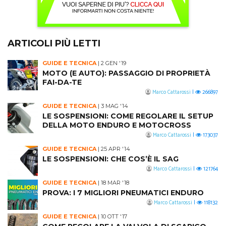
ARTICOLI PIÙ LETTI
GUIDE E TECNICA
|
2 GEN '19
MOTO (E AUTO): PASSAGGIO DI PROPRIETÀ
FAI-DA-TE
Marco Cattarossi
|
266897
GUIDE E TECNICA
|
3 MAG '14
LE SOSPENSIONI: COME REGOLARE IL SETUP
DELLA MOTO ENDURO E MOTOCROSS
Marco Cattarossi
|
173037
GUIDE E TECNICA
|
25 APR '14
LE SOSPENSIONI: CHE COS’È IL SAG
Marco Cattarossi
|
121764
GUIDE E TECNICA
|
18 MAR '18
PROVA: I 7 MIGLIORI PNEUMATICI ENDURO
Marco Cattarossi
|
118132
GUIDE E TECNICA
|
10 OTT '17