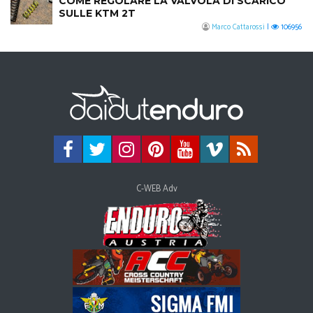
COME REGOLARE LA VALVOLA DI SCARICO
SULLE KTM 2T
Marco Cattarossi
|
106956
C-WEB Adv