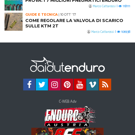
PROVA: I 7 MIGLIORI PNEUMATICI ENDURO
Marco Cattarossi
|
118111
GUIDE E TECNICA
|
10 OTT '17
COME REGOLARE LA VALVOLA DI SCARICO
SULLE KTM 2T
Marco Cattarossi
|
106938
C-WEB Adv