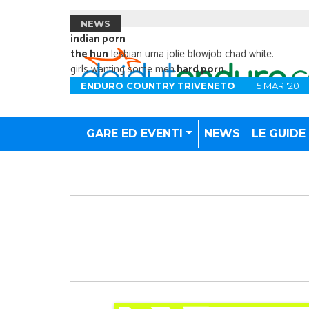
NEWS
indian porn
the hun
lesbian uma jolie blowjob chad white.
girls wanting some men.
hard porn
ENDURO COUNTRY TRIVENETO
5 MAR '20
GARE ED EVENTI
NEWS
LE GUIDE