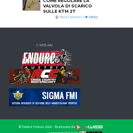
COME REGOLARE LA
VALVOLA DI SCARICO
SULLE KTM 2T
Marco Cattarossi
|
106932
C-WEB Adv
© Daidut Enduro 2026 - Realizzato da
I contenuti tutelati da licenza