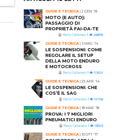
GUIDE E TECNICA
|
2 GEN '19
MOTO (E AUTO):
PASSAGGIO DI
PROPRIETÀ FAI-DA-TE
Marco Cattarossi
|
266876
GUIDE E TECNICA
|
3 MAG '14
LE SOSPENSIONI: COME
REGOLARE IL SETUP
DELLA MOTO ENDURO
E MOTOCROSS
Marco Cattarossi
|
173021
GUIDE E TECNICA
|
25 APR '14
LE SOSPENSIONI: CHE
COS’È IL SAG
Marco Cattarossi
|
121756
GUIDE E TECNICA
|
18 MAR '18
PROVA: I 7 MIGLIORI
PNEUMATICI ENDURO
Marco Cattarossi
|
118103
GUIDE E TECNICA
|
10 OTT '17