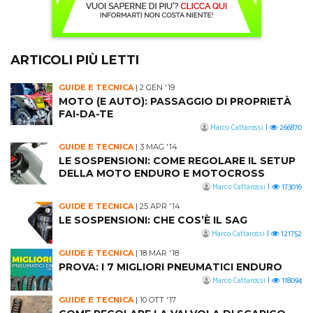
ARTICOLI PIÙ LETTI
GUIDE E TECNICA
|
2 GEN '19
MOTO (E AUTO): PASSAGGIO DI PROPRIETÀ
FAI-DA-TE
Marco Cattarossi
|
266870
GUIDE E TECNICA
|
3 MAG '14
LE SOSPENSIONI: COME REGOLARE IL SETUP
DELLA MOTO ENDURO E MOTOCROSS
Marco Cattarossi
|
173016
GUIDE E TECNICA
|
25 APR '14
LE SOSPENSIONI: CHE COS’È IL SAG
Marco Cattarossi
|
121752
GUIDE E TECNICA
|
18 MAR '18
PROVA: I 7 MIGLIORI PNEUMATICI ENDURO
Marco Cattarossi
|
118094
GUIDE E TECNICA
|
10 OTT '17