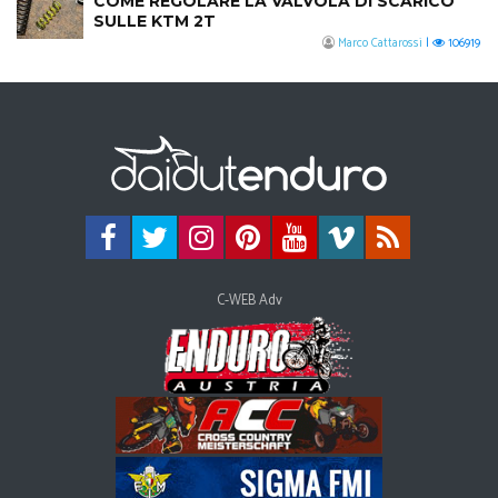
COME REGOLARE LA VALVOLA DI SCARICO
SULLE KTM 2T
Marco Cattarossi
|
106919
C-WEB Adv