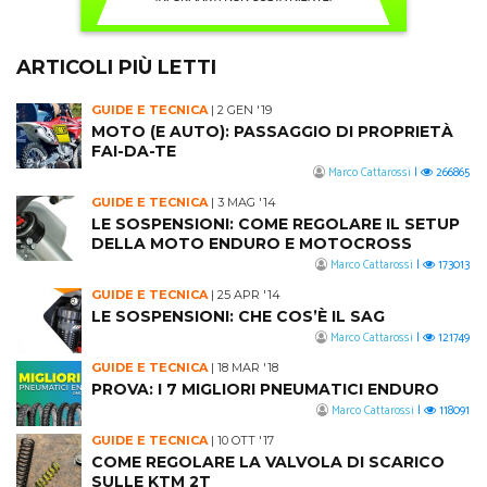
ARTICOLI PIÙ LETTI
GUIDE E TECNICA
|
2 GEN '19
MOTO (E AUTO): PASSAGGIO DI PROPRIETÀ
FAI-DA-TE
Marco Cattarossi
|
266865
GUIDE E TECNICA
|
3 MAG '14
LE SOSPENSIONI: COME REGOLARE IL SETUP
DELLA MOTO ENDURO E MOTOCROSS
Marco Cattarossi
|
173013
GUIDE E TECNICA
|
25 APR '14
LE SOSPENSIONI: CHE COS’È IL SAG
Marco Cattarossi
|
121749
GUIDE E TECNICA
|
18 MAR '18
PROVA: I 7 MIGLIORI PNEUMATICI ENDURO
Marco Cattarossi
|
118091
GUIDE E TECNICA
|
10 OTT '17
COME REGOLARE LA VALVOLA DI SCARICO
SULLE KTM 2T