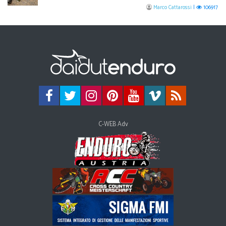
Marco Cattarossi
|
106917
C-WEB Adv