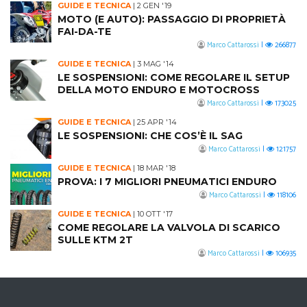
GUIDE E TECNICA
|
2 GEN '19
MOTO (E AUTO): PASSAGGIO DI PROPRIETÀ
FAI-DA-TE
Marco Cattarossi
|
266877
GUIDE E TECNICA
|
3 MAG '14
LE SOSPENSIONI: COME REGOLARE IL SETUP
DELLA MOTO ENDURO E MOTOCROSS
Marco Cattarossi
|
173025
GUIDE E TECNICA
|
25 APR '14
LE SOSPENSIONI: CHE COS’È IL SAG
Marco Cattarossi
|
121757
GUIDE E TECNICA
|
18 MAR '18
PROVA: I 7 MIGLIORI PNEUMATICI ENDURO
Marco Cattarossi
|
118106
GUIDE E TECNICA
|
10 OTT '17
COME REGOLARE LA VALVOLA DI SCARICO
SULLE KTM 2T
Marco Cattarossi
|
106935