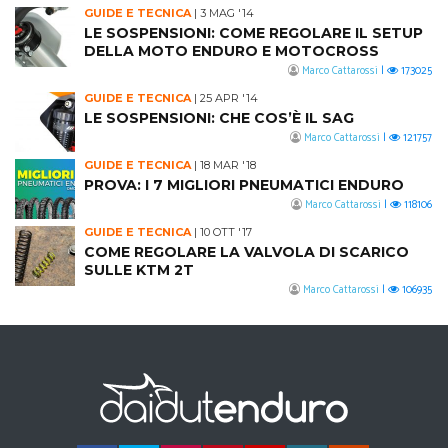
GUIDE E TECNICA
|
3 MAG '14
LE SOSPENSIONI: COME REGOLARE IL SETUP
DELLA MOTO ENDURO E MOTOCROSS
Marco Cattarossi
|
173025
GUIDE E TECNICA
|
25 APR '14
LE SOSPENSIONI: CHE COS’È IL SAG
Marco Cattarossi
|
121757
GUIDE E TECNICA
|
18 MAR '18
PROVA: I 7 MIGLIORI PNEUMATICI ENDURO
Marco Cattarossi
|
118106
GUIDE E TECNICA
|
10 OTT '17
COME REGOLARE LA VALVOLA DI SCARICO
SULLE KTM 2T
Marco Cattarossi
|
106935