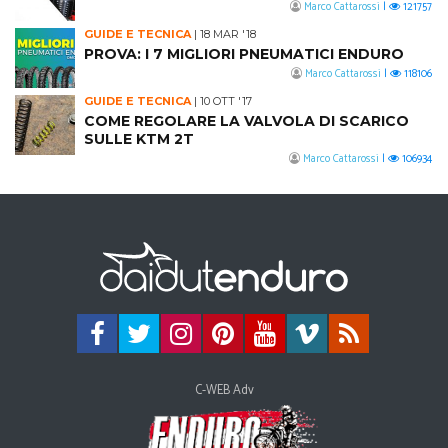
Marco Cattarossi
|
121757
GUIDE E TECNICA
|
18 MAR '18
PROVA: I 7 MIGLIORI PNEUMATICI ENDURO
Marco Cattarossi
|
118106
GUIDE E TECNICA
|
10 OTT '17
COME REGOLARE LA VALVOLA DI SCARICO
SULLE KTM 2T
Marco Cattarossi
|
106934
C-WEB Adv