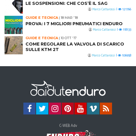
LE SOSPENSIONI: CHE COS’È IL SAG
Marco Cattarossi
|
121766
GUIDE E TECNICA
|
18 MAR '18
PROVA: I 7 MIGLIORI PNEUMATICI ENDURO
Marco Cattarossi
|
118133
GUIDE E TECNICA
|
10 OTT '17
COME REGOLARE LA VALVOLA DI SCARICO
SULLE KTM 2T
Marco Cattarossi
|
106958
C-WEB Adv