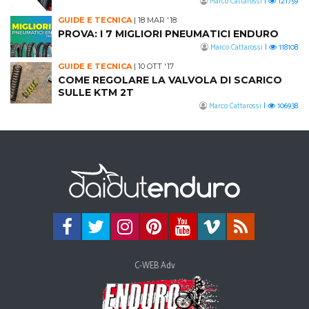
Marco Cattarossi
|
121759
GUIDE E TECNICA
|
18 MAR '18
PROVA: I 7 MIGLIORI PNEUMATICI ENDURO
Marco Cattarossi
|
118108
GUIDE E TECNICA
|
10 OTT '17
COME REGOLARE LA VALVOLA DI SCARICO
SULLE KTM 2T
Marco Cattarossi
|
106938
C-WEB Adv