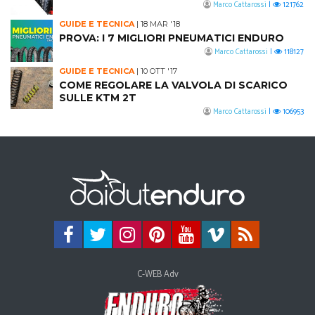
Marco Cattarossi
|
121762
GUIDE E TECNICA
|
18 MAR '18
PROVA: I 7 MIGLIORI PNEUMATICI ENDURO
Marco Cattarossi
|
118127
GUIDE E TECNICA
|
10 OTT '17
COME REGOLARE LA VALVOLA DI SCARICO
SULLE KTM 2T
Marco Cattarossi
|
106953
C-WEB Adv