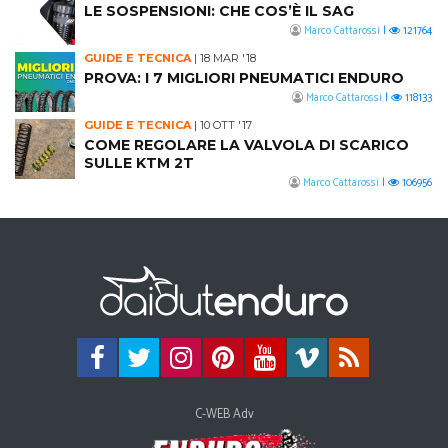
LE SOSPENSIONI: CHE COS’È IL SAG
Marco Cattarossi
|
121764
GUIDE E TECNICA
|
18 MAR '18
PROVA: I 7 MIGLIORI PNEUMATICI ENDURO
Marco Cattarossi
|
118133
GUIDE E TECNICA
|
10 OTT '17
COME REGOLARE LA VALVOLA DI SCARICO
SULLE KTM 2T
Marco Cattarossi
|
106956
C-WEB Adv