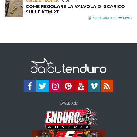
GUIDE E TECNICA
|
10 OTT '17
COME REGOLARE LA VALVOLA DI SCARICO
SULLE KTM 2T
Marco Cattarossi
|
106929
C-WEB Adv