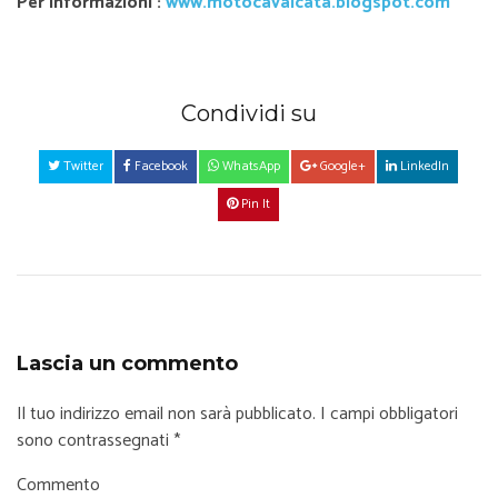
Per informazioni :
www.motocavalcata.blogspot.com
Condividi su
Twitter
Facebook
WhatsApp
Google+
LinkedIn
Pin It
Lascia un commento
Il tuo indirizzo email non sarà pubblicato.
I campi obbligatori
sono contrassegnati
*
Commento