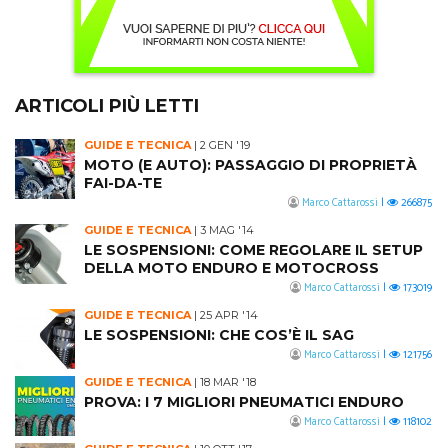
ARTICOLI PIÙ LETTI
GUIDE E TECNICA
|
2 GEN '19
MOTO (E AUTO): PASSAGGIO DI PROPRIETÀ
FAI-DA-TE
Marco Cattarossi
|
266875
GUIDE E TECNICA
|
3 MAG '14
LE SOSPENSIONI: COME REGOLARE IL SETUP
DELLA MOTO ENDURO E MOTOCROSS
Marco Cattarossi
|
173019
GUIDE E TECNICA
|
25 APR '14
LE SOSPENSIONI: CHE COS’È IL SAG
Marco Cattarossi
|
121756
GUIDE E TECNICA
|
18 MAR '18
PROVA: I 7 MIGLIORI PNEUMATICI ENDURO
Marco Cattarossi
|
118102