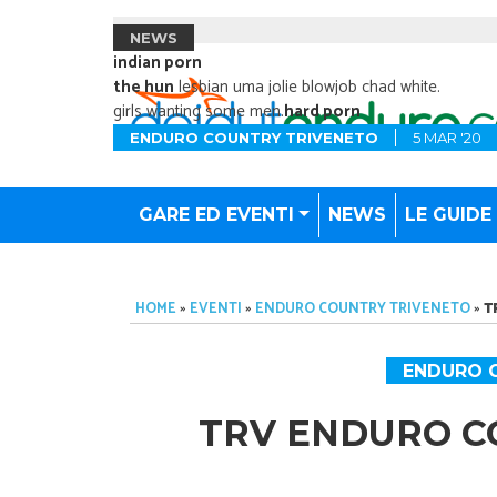
NEWS
indian porn
the hun
lesbian uma jolie blowjob chad white.
girls wanting some men.
hard porn
ENDURO COUNTRY TRIVENETO
5 MAR '20
GARE ED EVENTI
NEWS
LE GUIDE
HOME
»
EVENTI
»
ENDURO COUNTRY TRIVENETO
»
T
ENDURO 
TRV ENDURO CO