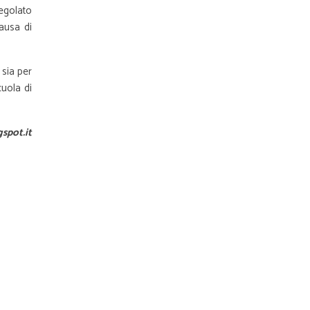
egolato
ausa di
, sia per
cuola di
spot.it