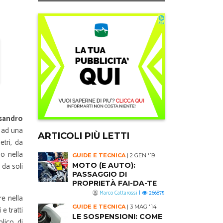
ssandro
o ad una
ARTICOLI PIÙ LETTI
etri, da
o nella
GUIDE E TECNICA
|
2 GEN '19
 da soli
MOTO (E AUTO):
PASSAGGIO DI
PROPRIETÀ FAI-DA-TE
Marco Cattarossi
|
266875
re nella
GUIDE E TECNICA
|
3 MAG '14
e tratti
LE SOSPENSIONI: COME
lico di