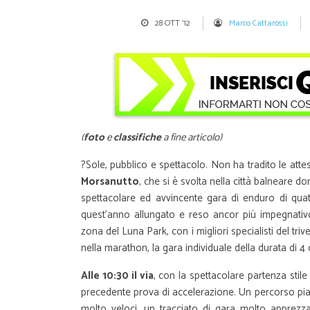
28 OTT '12
Marco Cattarossi
(
foto
e
classifiche
a fine articolo)
?Sole, pubblico e spettacolo. Non ha tradito le atte
Morsanutto
, che si è svolta nella città balneare 
spettacolare ed avvincente gara di enduro di quatt
quest’anno allungato e reso ancor più impegnativ
zona del Luna Park, con i migliori specialisti del tri
nella marathon, la gara individuale della durata di 4 
Alle 10:30 il via
, con la spettacolare partenza stile L
precedente prova di accelerazione. Un percorso pian
molto veloci, un tracciato di gara molto apprezza