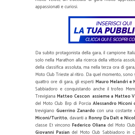
appassionati e curiosi.
Da subito protagonista della gara, il campione Ital
solo nella Marathon alla ricerca della vittoria as
della classifica assoluta, ma nella terza ora di ga
Moto Club Trieste al ritiro. Da quel momento, sono sta
quattro ore di gara, gli esperti
Mauro Melandri e
Sabbiadoro e conquistando anche il trofeo Memo
Trevigiana
Matteo Cescon assieme a Matteo Va
del Moto Club Brp di Porcia
Alessandro Miconi 
trevigiano
Guerrino Zanardo
con una costante co
Miconi/Turitto
, davanti a
Ronny Da Dalt e Nico
classe E1 vincono
Federico Oliana
del Moto Club
Giovanni Pasian
del Moto Club Sabbiadoro in 