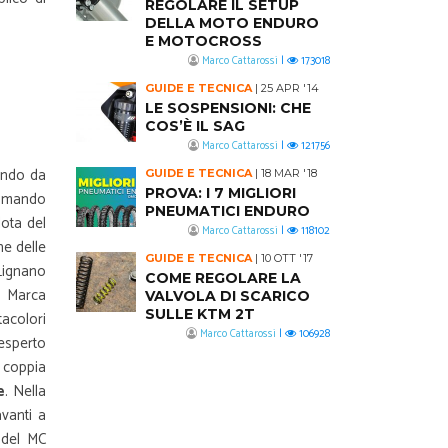
REGOLARE IL SETUP
DELLA MOTO ENDURO
E MOTOCROSS
Marco Cattarossi
|
173018
GUIDE E TECNICA
|
25 APR '14
LE SOSPENSIONI: CHE
COS’È IL SAG
Marco Cattarossi
|
121756
endo da
GUIDE E TECNICA
|
18 MAR '18
PROVA: I 7 MIGLIORI
 comando
PNEUMATICI ENDURO
lota del
Marco Cattarossi
|
118102
ne delle
GUIDE E TECNICA
|
10 OTT '17
Lignano
COME REGOLARE LA
a Marca
VALVOLA DI SCARICO
SULLE KTM 2T
acolori
Marco Cattarossi
|
106928
’esperto
 coppia
e
. Nella
vanti a
del MC