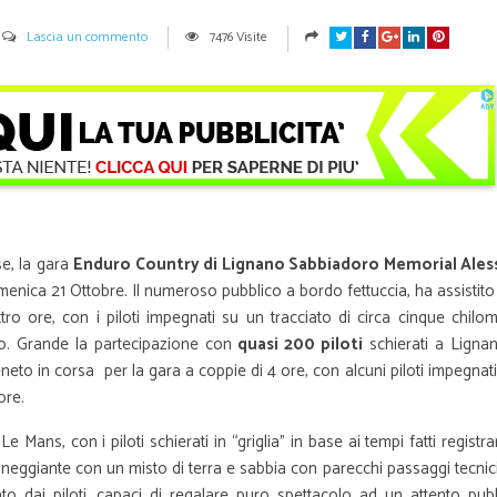
Lascia un commento
7476 Visite
se, la gara
Enduro Country di Lignano Sabbiadoro Memorial Ale
domenica 21 Ottobre. Il numeroso pubblico a bordo fettuccia, ha assistit
ro ore, con i piloti impegnati su un tracciato di circa cinque chilom
o. Grande la partecipazione con
quasi 200 piloti
schierati a Lignan
veneto in corsa per la gara a coppie di 4 ore, con alcuni piloti impegnati
ore.
e Mans, con i piloti schierati in “griglia” in base ai tempi fatti registra
eggiante con un misto di terra e sabbia con parecchi passaggi tecnici 
to dai piloti, capaci di regalare puro spettacolo ad un attento pubb