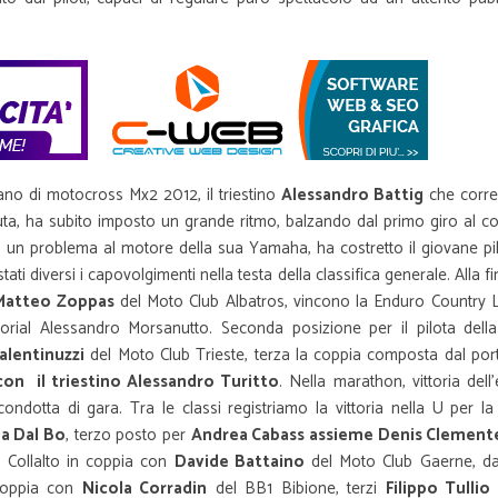
iano di motocross Mx2 2012, il triestino
Alessandro Battig
che corr
soluta, ha subito imposto un grande ritmo, balzando dal primo giro al
ra, un problema al motore della sua Yamaha, ha costretto il giovane pi
ti diversi i capovolgimenti nella testa della classifica generale. Alla fi
 Matteo Zoppas
del Moto Club Albatros, vincono la Enduro Country 
rial Alessandro Morsanutto. Seconda posizione per il pilota dell
lentinuzzi
del Moto Club Trieste, terza la coppia composta dal port
con il triestino Alessandro Turitto
. Nella marathon, vittoria dell
ndotta di gara. Tra le classi registriamo la vittoria nella U per la
la Dal Bo
, terzo posto per
Andrea Cabass assieme Denis Clement
 Collalto in coppia con
Davide Battaino
del Moto Club Gaerne, da
coppia con
Nicola Corradin
del BB1 Bibione, terzi
Filippo Tullio