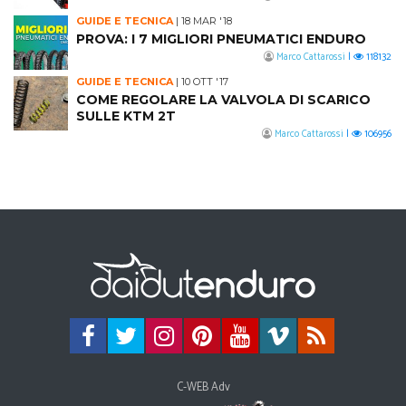
GUIDE E TECNICA
|
18 MAR '18
PROVA: I 7 MIGLIORI PNEUMATICI ENDURO
Marco Cattarossi
|
118132
GUIDE E TECNICA
|
10 OTT '17
COME REGOLARE LA VALVOLA DI SCARICO
SULLE KTM 2T
Marco Cattarossi
|
106956
C-WEB Adv