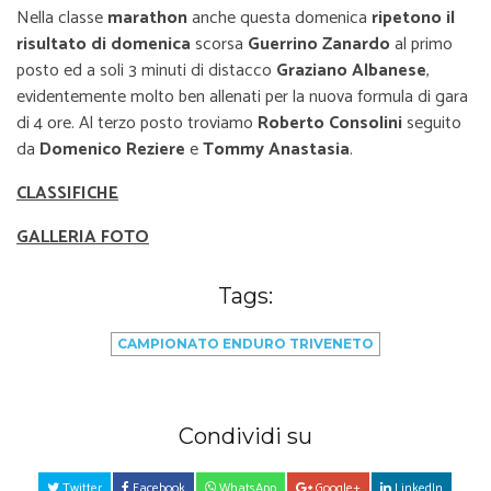
Nella classe
marathon
anche questa domenica
ripetono il
risultato di domenica
scorsa
Guerrino Zanardo
al primo
posto ed a soli 3 minuti di distacco
Graziano Albanese
,
evidentemente molto ben allenati per la nuova formula di gara
di 4 ore. Al terzo posto troviamo
Roberto Consolini
seguito
da
Domenico Reziere
e
Tommy Anastasia
.
CLASSIFICHE
GALLERIA FOTO
Tags:
CAMPIONATO ENDURO TRIVENETO
Condividi su
Twitter
Facebook
WhatsApp
Google+
LinkedIn