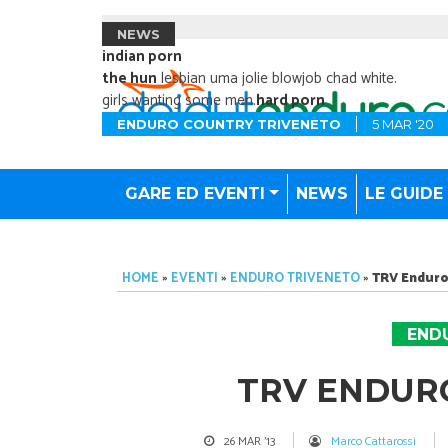
NEWS
indian porn
the hun
lesbian uma jolie blowjob chad white.
girls wanting some men.
hard porn
ENDURO COUNTRY TRIVENETO
5 MAR '20
GARE ED EVENTI
NEWS
LE GUIDE
HOME
»
EVENTI
»
ENDURO TRIVENETO
»
TRV Enduro 
END
TRV ENDURO
26 MAR '13
Marco Cattarossi