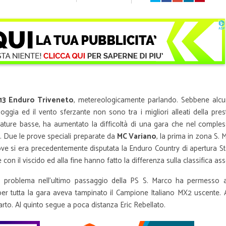
13 Enduro Triveneto
, metereologicamente parlando. Sebbene alcuni
oggia ed il vento sferzante non sono tra i migliori alleati della pre
rature basse, ha aumentato la difficoltà di una gara che nel comple
o. Due le prove speciali preparate da
MC Variano
, la prima in zona S. 
dove si era precedentemente disputata la Enduro Country di apertura S
on il viscido ed alla fine hanno fatto la differenza sulla classifica ass
n problema nell’ultimo passaggio della PS S. Marco ha permesso 
er tutta la gara aveva tampinato il Campione Italiano MX2 uscente. A
to. Al quinto segue a poca distanza Eric Rebellato.