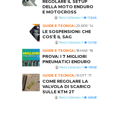
REGOLARE IL SETUP
DELLA MOTO ENDURO
E MOTOCROSS
Marco Cattarossi
|
173026
GUIDE E TECNICA
|
25 APR '14
LE SOSPENSIONI: CHE
COS’È IL SAG
Marco Cattarossi
|
121759
GUIDE E TECNICA
|
18 MAR '18
PROVA: I 7 MIGLIORI
PNEUMATICI ENDURO
Marco Cattarossi
|
118108
GUIDE E TECNICA
|
10 OTT '17
COME REGOLARE LA
VALVOLA DI SCARICO
SULLE KTM 2T
Marco Cattarossi
|
106938