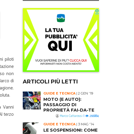
 piloti
stazione
sso non
Marco di
ARTICOLI PIÙ LETTI
tagione.
GUIDE E TECNICA
|
2 GEN '19
oluta.
MOTO (E AUTO):
PASSAGGIO DI
a Vanni
PROPRIETÀ FAI-DA-TE
l terzo
Marco Cattarossi
|
266884
GUIDE E TECNICA
|
3 MAG '14
LE SOSPENSIONI: COME