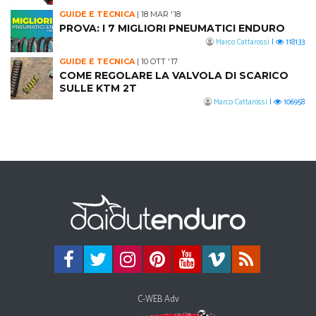
GUIDE E TECNICA
|
18 MAR '18
PROVA: I 7 MIGLIORI PNEUMATICI ENDURO
Marco Cattarossi
|
118133
GUIDE E TECNICA
|
10 OTT '17
COME REGOLARE LA VALVOLA DI SCARICO
SULLE KTM 2T
Marco Cattarossi
|
106958
C-WEB Adv