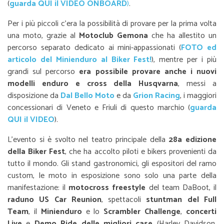
(
guarda QUI il VIDEO ONBOARD
)
.
Per i più piccoli c’era la possibilità di provare per la prima volta
una moto, grazie al
Motoclub Gemona
che ha allestito un
percorso separato dedicato ai mini-appassionati (
FOTO ed
articolo del Minienduro al Biker Fest!
), mentre per i più
grandi sul percorso
era possibile provare anche i nuovi
modelli enduro e cross della Husqvarna
, messi a
disposizione da
Dal Bello Moto
e da
Grion Racing
, i maggiori
concessionari di Veneto e Friuli di questo marchio (
guarda
QUI il VIDEO
).
L’evento si è svolto nel teatro principale della
28a edizione
della Biker Fest
, che ha accolto piloti e bikers provenienti da
tutto il mondo. Gli stand gastronomici, gli espositori del ramo
custom, le moto in esposizione sono solo una parte della
manifestazione: il
motocross freestyle
del team DaBoot, il
raduno US Car Reunion
, spettacoli
stuntman del Full
Team
, il
Minienduro
e lo
Scrambler Challenge
,
concerti
Live
e
Demo Ride delle migliori case
(Harley Davidson,