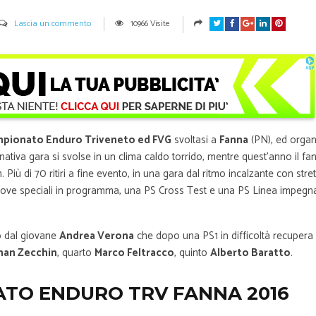
Lascia un commento
10966 Visite
pionato Enduro Triveneto ed FVG
svoltasi a
Fanna
(PN), ed organ
nativa gara si svolse in un clima caldo torrido, mentre quest’anno il f
Più di 70 ritiri a fine evento, in una gara dal ritmo incalzante con stret
e prove speciali in programma, una PS Cross Test e una PS Linea impegna
o dal giovane
Andrea Verona
che dopo una PS1 in difficoltà recupera 
han Zecchin
, quarto
Marco Feltracco
, quinto
Alberto Baratto
.
ATO ENDURO TRV FANNA 2016