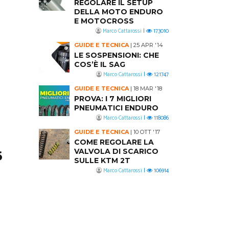
REGOLARE IL SETUP
DELLA MOTO ENDURO
E MOTOCROSS
Marco Cattarossi
|
173010
GUIDE E TECNICA
|
25 APR '14
LE SOSPENSIONI: CHE
COS’È IL SAG
Marco Cattarossi
|
121747
GUIDE E TECNICA
|
18 MAR '18
PROVA: I 7 MIGLIORI
PNEUMATICI ENDURO
Marco Cattarossi
|
118086
GUIDE E TECNICA
|
10 OTT '17
COME REGOLARE LA
VALVOLA DI SCARICO
6
SULLE KTM 2T
Marco Cattarossi
|
106914