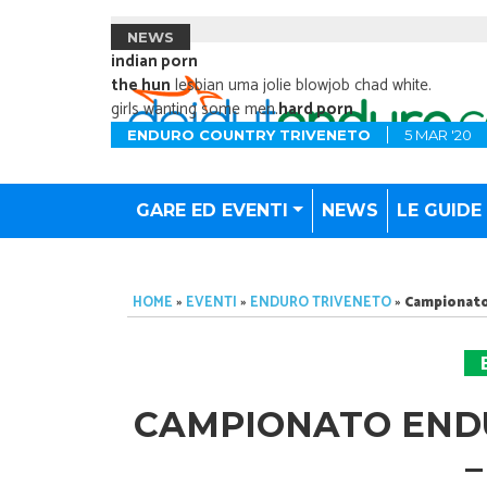
NEWS
indian porn
the hun
lesbian uma jolie blowjob chad white.
girls wanting some men.
hard porn
ENDURO COUNTRY TRIVENETO
5 MAR '20
GARE ED EVENTI
NEWS
LE GUIDE
HOME
»
EVENTI
»
ENDURO TRIVENETO
»
Campionato
CAMPIONATO ENDU
–