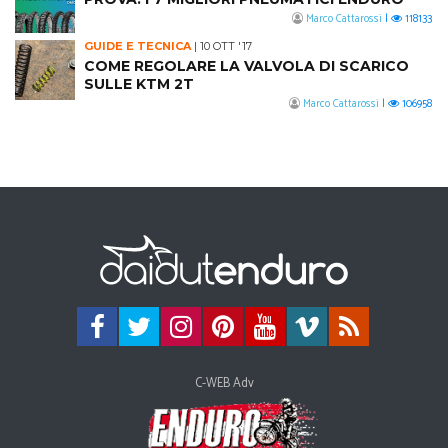
Marco Cattarossi
|
118133
GUIDE E TECNICA
|
10 OTT '17
COME REGOLARE LA VALVOLA DI SCARICO
SULLE KTM 2T
Marco Cattarossi
|
106958
C-WEB Adv