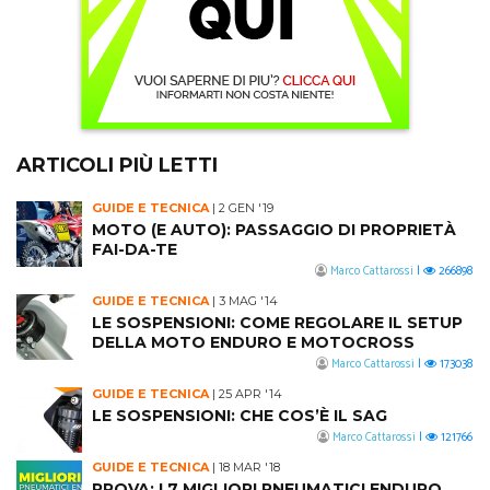
ARTICOLI PIÙ LETTI
GUIDE E TECNICA
|
2 GEN '19
MOTO (E AUTO): PASSAGGIO DI PROPRIETÀ
FAI-DA-TE
Marco Cattarossi
|
266898
GUIDE E TECNICA
|
3 MAG '14
LE SOSPENSIONI: COME REGOLARE IL SETUP
DELLA MOTO ENDURO E MOTOCROSS
Marco Cattarossi
|
173038
GUIDE E TECNICA
|
25 APR '14
LE SOSPENSIONI: CHE COS’È IL SAG
Marco Cattarossi
|
121766
GUIDE E TECNICA
|
18 MAR '18
PROVA: I 7 MIGLIORI PNEUMATICI ENDURO