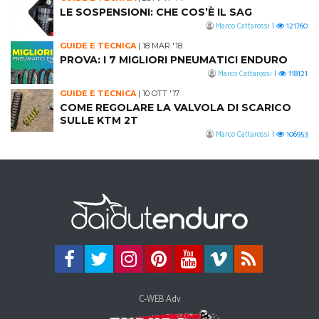
LE SOSPENSIONI: CHE COS’È IL SAG
Marco Cattarossi
|
121760
GUIDE E TECNICA
|
18 MAR '18
PROVA: I 7 MIGLIORI PNEUMATICI ENDURO
Marco Cattarossi
|
118121
GUIDE E TECNICA
|
10 OTT '17
COME REGOLARE LA VALVOLA DI SCARICO
SULLE KTM 2T
Marco Cattarossi
|
106953
C-WEB Adv