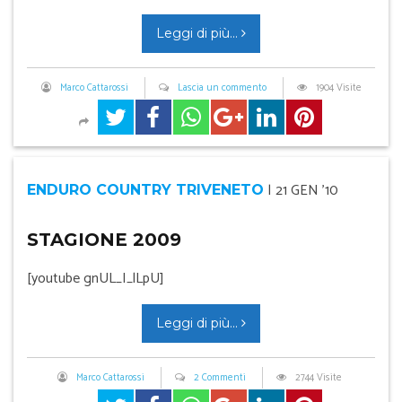
Leggi di più...
Marco Cattarossi
Lascia un commento
1904 Visite
|
21 GEN '10
ENDURO COUNTRY TRIVENETO
STAGIONE 2009
[youtube gnUL_I_lLpU]
Leggi di più...
Marco Cattarossi
2 Commenti
2744 Visite