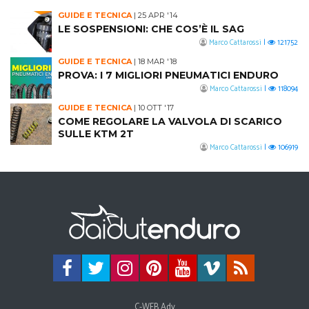
GUIDE E TECNICA
|
25 APR '14
LE SOSPENSIONI: CHE COS’È IL SAG
Marco Cattarossi
|
121752
GUIDE E TECNICA
|
18 MAR '18
PROVA: I 7 MIGLIORI PNEUMATICI ENDURO
Marco Cattarossi
|
118094
GUIDE E TECNICA
|
10 OTT '17
COME REGOLARE LA VALVOLA DI SCARICO
SULLE KTM 2T
Marco Cattarossi
|
106919
C-WEB Adv