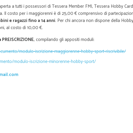
 aperta a tutti i possessori di Tessera Member FMI, Tessera Hobby Card
. Il costo per i maggiorenni è di 25,00 € comprensivo di partecipazio
ni e ragazzi fino a 14 anni
. Per chi ancora non dispone della Hobb
ni, al costo di 10,00 €.
ria PREISCRIZIONE
, compilando gli appositi moduli:
ocumento/modulo-iscrizione-maggiorenne-hobby-sport-riscrivibile/
umento/modulo-iscrizione-minorenne-hobby-sport/
mail.com