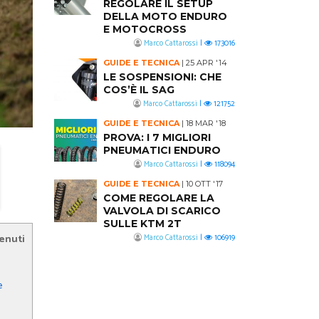
REGOLARE IL SETUP
DELLA MOTO ENDURO
E MOTOCROSS
Marco Cattarossi
|
173016
GUIDE E TECNICA
|
25 APR '14
LE SOSPENSIONI: CHE
COS’È IL SAG
Marco Cattarossi
|
121752
GUIDE E TECNICA
|
18 MAR '18
PROVA: I 7 MIGLIORI
PNEUMATICI ENDURO
Marco Cattarossi
|
118094
GUIDE E TECNICA
|
10 OTT '17
COME REGOLARE LA
VALVOLA DI SCARICO
SULLE KTM 2T
tenuti
Marco Cattarossi
|
106919
e