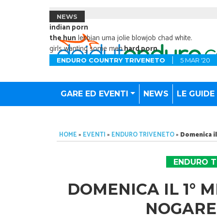
NEWS
indian porn
the hun
lesbian uma jolie blowjob chad white.
girls wanting some men.
hard porn
ENDURO COUNTRY TRIVENETO
5 MAR '20
GARE ED EVENTI
NEWS
LE GUIDE
HOME
»
EVENTI
»
ENDURO TRIVENETO
»
Domenica il
ENDURO T
DOMENICA IL 1° 
NOGARED