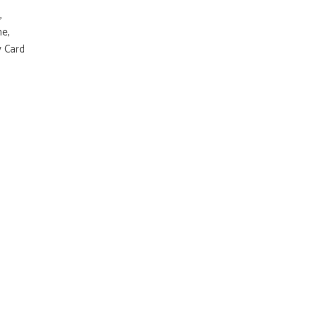
,
ne,
y Card