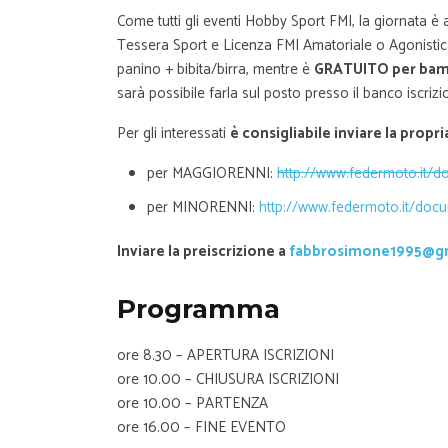
Come tutti gli eventi Hobby Sport FMI, la giornata è
Tessera Sport e Licenza FMI Amatoriale o Agonistica
panino + bibita/birra, mentre è
GRATUITO per bambi
sarà possibile farla sul posto presso il banco iscrizio
Per gli interessati
è consigliabile inviare la prop
per MAGGIORENNI:
http://www.federmoto.it/d
per MINORENNI:
http://www.federmoto.it/doc
Inviare la preiscrizione a
fabbrosimone1995@g
Programma
ore 8.30 – APERTURA ISCRIZIONI
ore 10.00 – CHIUSURA ISCRIZIONI
ore 10.00 – PARTENZA
ore 16.00 – FINE EVENTO