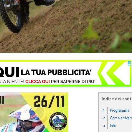
Indice dei con
1
Programma
2
Come arrivar
3
Info